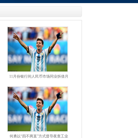
11月份银行间人民币市场同业拆借月
加权平均利率1.42%
何勇以“四不两直”方式督导夜查工业