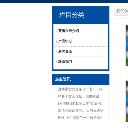
你的
栏目分类
蓝狮在线介绍
产品中心
新闻资讯
联系我们
热点资讯
直播带货的套路（十七）：抖
音直播出新规：禁止憋单，小
销售干货天花板，偷偷收藏，
心违规
让客户快速信任，主动找你下
[环球财经]“默契点赞”背后 俄
单！
美频频出招
高情商回话技巧： 1. 当你遇到
困难时，朋友问你：...
理性 上午交流了一个自学成才
的高手，就是89年出生的孙