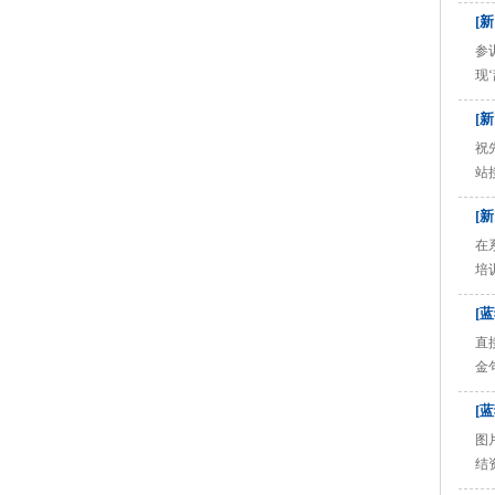
中
[
从
三。
参
现
位
[
目
即下 
祝
站
介
[
忙
议，
在
培
提
[
多
你的
直
金
储
[
图
结
常