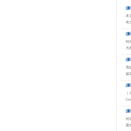
兄，大学毕业开始做镍矿和锰
[
矿
本
有
鸟
[
宁
......
转
为
访
[
赞
威特
海
旋
与
[
浴
梦”
｜
G
谷
[
阅者
转
露