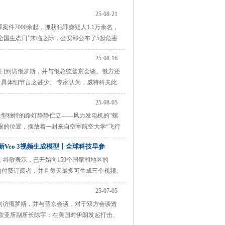
企业环保整治工作
25-08-21
件7000余起，抓获犯罪嫌疑人1.1万余名，
全国生态日”来临之际，公安部公布了5起危害
生动物案 2023年10月，根据群众报案，辽
25-08-16
人10名，查获国家二级保护野生鸟类31只，
6日到访俄罗斯，并与俄总统普京会谈。俄方还
具体细节言之甚少。 专家认为，威特科夫此
裁风暴来临前的平静，尚待观察。 “默契点
25-08-05
短期内仍难实现停火。 双方“默契点赞” 这是
造型独特的路灯静静伫立——风力发电机的“螺
眼的位置，摆放着一封来自空军航空大学“飞行
这个村落沉寂的期盼，也映照着张浩文从红军
全新Veo 3视频生成模型丨全球科技早参
飞行员开着战机，太帅了。”张浩文的“蓝天
25-07-07
3日，谷歌表示，已开始向159个国家和地区的
ro计划的付费订阅者，并且每天最多可生成三个视频。
 点评：谷歌推出Veo 3视频生成模型，限定付费订
25-07-05
到访俄罗斯，并与普京会谈，对于双方会谈透
院欧亚所副所长陈宇：在美国对伊朗发起打击、