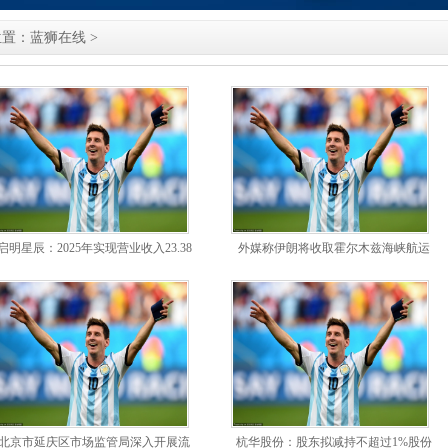
位置：
蓝狮在线
>
启明星辰：2025年实现营业收入23.38
外媒称伊朗将收取霍尔木兹海峡航运
亿元，同比下降29
费, 外交部回应
北京市延庆区市场监管局深入开展流
杭华股份：股东拟减持不超过1%股份