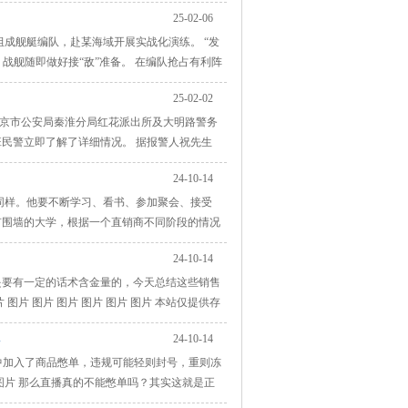
都很重要，也体现了俄罗斯对中东局势的关注。
25-02-06
支持，如谴责美国行动、帮助伊朗斡旋，原因有
组成舰艇编队，赴某海域开展实战化演练。 “发
战舰随即做好接“敌”准备。 在编队抢占有利阵
展开反击。一时间，主炮齐射，密集的弹雨直扑
25-02-02
。此时，空中“敌机”又发起攻击。编队指挥员立
，南京市公安局秦淮分局红花派出所及大明路警务
民警立即了解了详细情况。 据报警人祝先生
了泡泡液。由于孩子年幼，祝先生非常担忧，连
24-10-14
转诊至更为专业的市儿童医院。面对医生的建
同样。他要不断学习、看书、参加聚会、接受
有围墙的大学，根据一个直销商不同阶段的情况
直销生意开始时，你的命运是由谁来决定的？ 很
24-10-14
由你自己选择的公司，是系统、咨询线决定了
是要有一定的话术含金量的，今天总结这些销售
 图片 图片 图片 图片 图片 图片 本站仅提供存
24-10-14
中加入了商品憋单，违规可能轻则封号，重则冻
图片 那么直播真的不能憋单吗？其实这就是正
中，什么叫做虚假促销？核心就是未兑现，无法