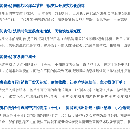
东局势复杂微妙之际，伊朗外长访问俄罗斯并受到普京接见，这表明俄伊关系对双方
新闻资讯] 南部战区海军某护卫舰支队开展实战化演练
此次访问及普京等俄罗斯高层表态来看，我认为俄罗斯会在外交层面为伊朗提供一定
 其一，伊朗是俄罗斯 ......
训舰艇对空发射干扰弹。 云飞浪卷，战舰列阵。11月底，南部战区海军某护卫舰支队
‘敌’护卫舰……”战斗警报声骤然响起，编队快速转入战斗部署。雷达飞转、主炮高昂，
时，“敌舰”突然发起攻击。参训各舰快速反应、密切协同，一边紧急机动规避，一边
新闻资讯] 洗澡时幼童误食泡泡液，民警快速帮送医
标。 攻防交错，战况激烈。几轮火力打击后，“敌舰”被击毁，编队快速撤离战斗海域
......
先生送来的感谢信 扬子晚报网1月26日讯（通讯员 秦公轩 刘叙麟 记者 陈勇）近日
接到市民祝先生的报警求助，称其孩子不慎误食泡泡液，急需民警帮助。接警后，值班
绍，当天中午，他在家中打算给一岁多的孩子洗澡时，孩子不慎呛到了洗澡水并误食
新闻资讯] 在系统中成长
带着孩子前往附近的市中医院求助。但医院表示，该情况若需进一步检查和救治，需
祝先生一时不知 ......
系统中成长 人们刚刚开始一个生意，不知道该怎么做，该学些什么；在这个业务中也
训，这是非常重要的，而他在不同的阶段到底该接受哪些信息和培训呢？系统就是没
供长期、分阶段和持续的培训。 在我们人生的道路上无时不刻不存在着选择: 在选择
蓝狮在线介绍] 销售干货天花板，偷偷收藏，让客户快速信任，主动找你下单！
人都已为是：自己。其实是大错误！ 正确的答案应该是：在这个生意开始时，首先是
命运，然后才是你 ......
接套用的爆款话术，签单率百分百的利他式回复，让你轻松拿下销冠！其实，做销售
句，赶紧背下来，把话说到客户心里去！ 图片 图片 图片 图片 图片 图片 图片 图片 图片
服务，所有内容均由用户发布，如发现有害或侵权内容，请点击举报。 ......
蓝狮在线介绍] 直播带货的套路（十七）：抖音直播出新规：禁止憋单，小心违规
片 最近抖音平台针对“虚假促销规则”进一步升级，哪些行为会被判为虚假促销。规则
资金。我们再熟悉不过的玩法可能就不能继续或者要重新调整直播话术以及节奏了。 
电商平台规则调优，内容调优。首先我们先看规则中说明的违规行为，在虚假促销当