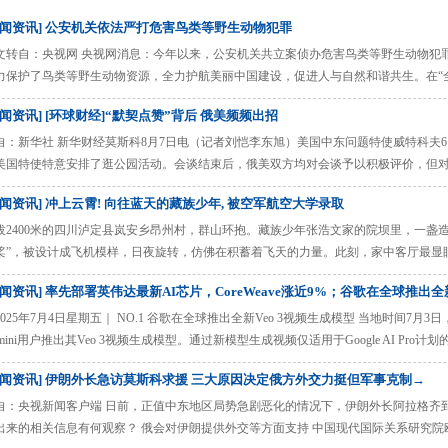
感季药品专项检查
新闻资讯] 公安机关依法严打危害鸟类等野生动物犯罪
文转自：央视网 央视网消息：今年以来，公安机关共立案侦办危害鸟类等野生动物犯罪案
力保护了鸟类等野生动物资源，全力护航美丽中国建设，促进人与自然和谐共生。在“
类犯罪典型案例。 1. 辽宁盖州公安机关侦破李某义、吴某等人非法狩猎、危害珍贵濒危野
新闻资讯] [环球财经]“默契点赞”背后 俄美频频出招
省营口盖州市公安局成功侦破非法狩猎、危害珍贵濒危野生动物系列案，共抓获犯罪嫌疑
自：新华社 新华财经莫斯科8月7日电（记者刘恺李东旭）美国中东问题特使威特科夫
美国特使特意安排了逛公园活动。会谈结束后，俄美双方均对会谈予以积极评价，但对
看似氛围不错，但这究竟是美俄就减缓俄乌冲突烈度提出新方案的信号，还是对俄新制
新闻资讯] 冲上云霄! 向往蓝天的藏族少年, 被空军航空大学录取
”背后，俄美围绕美方所谓“最后通牒”的博弈正在升级。从现实情况看，俄罗斯和乌克兰
科夫今年第 ......
拔2400米的四川泸定县岚安乡昂州村，群山环抱。藏族少年张浩文家的院坝里，一盏
桨”，被设计成飞机模样，日夜旋转，仿佛在积蓄着飞天的力量。此刻，家中客厅最显
指挥”专业的录取通知书。这抹象征着蓝天的深蓝，犹如一面小小的旗帜，瞬间点亮了
新闻资讯] 率先部署英伟达最新AI芯片，CoreWeave涨近9%；谷歌在全球推出
血过的热土，飞向万里苍穹的壮阔航程。 深山少年初望天穹 “小时候看《壮志凌云》，
启蒙于银幕光 ......
2025年7月4日星期五｜ NO.1 谷歌在全球推出全新Veo 3视频生成模型 当地时间7月
emini用户推出其Veo 3视频生成模型。通过新模型生成视频仅适用于Google AI P
歌副总裁Josh Woodward表示，公司正在致力于为Gemini添加图像到视频生成功能。
新闻资讯] 伊朗外长急访莫斯科求援 三大原因决定俄方外交力挺但军事克制→
使用，此举或提升谷歌AI业务用户粘性与付费转化率。 NO.2 Ily ......
自：央视新闻客户端 日前，正值中东地区局势急剧恶化的情况下，伊朗外长阿拉格齐
出来的相关信息有何观察？ 俄会对伊朗提供外交等方面支持 中国现代国际关系研究