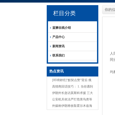
你的
栏目分类
蓝狮在线介绍
产品中心
新闻资讯
人
联系我们
同
热点资讯
均
[环球财经]“默契点赞”背后 俄
美频频出招
高情商回话技巧： 1. 当你遇到
困难时，朋友问你：...
伊朗外长急访莫斯科求援 三大
原因决定俄方外交力挺但军事
公安机关依法严打危害鸟类等
克制→
野生动物犯罪
外媒称伊朗将收取霍尔木兹海
峡航运费, 外交部回应