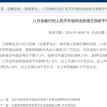
位置：
蓝狮在线
>
新闻资讯
> 11月份银行间人民币市场同业拆借月加权平均利
11月份银行间人民币市场同业拆借月加权平均
发布日期：2026-01-08 00:34 点击次数
人民网北京12月12日电 （记者罗知之）据中国人民银行网站消息，11
民币市场以拆借、现券和回购方式合计成交187.7万亿元，日均成交9.38
业拆借日均成交同比下降13.2%，现券日均成交同比增长7.6%，质押式回
11月份同业拆借加权平均利率为1.42%，比上月高0.03个百分点，比上
利率为1.44%，比上月高0.04个百分点，比上年同期低0.15个百分点。
上一篇：
北京市延庆区市场监管局深入开展流感季药品专项检查
下一篇：
外媒称伊朗将收取霍尔木兹海峡航运费, 外交部回应